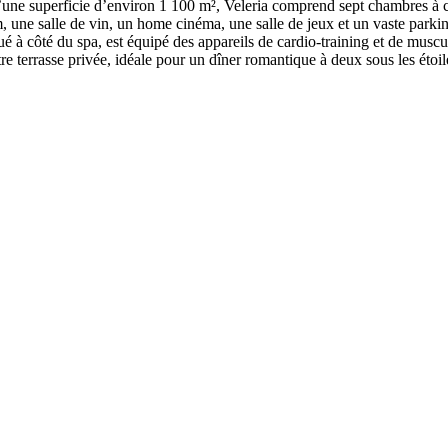
 D’une superficie d’environ 1 100 m², Veleria comprend sept chambres à 
, une salle de vin, un home cinéma, une salle de jeux et un vaste park
itué à côté du spa, est équipé des appareils de cardio-training et de mu
e terrasse privée, idéale pour un dîner romantique à deux sous les étoil