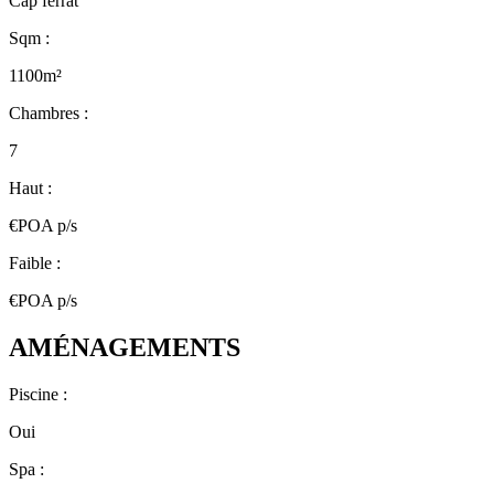
Cap ferrat
Sqm :
1100m²
Chambres :
7
Haut :
€POA p/s
Faible :
€POA p/s
AMÉNAGEMENTS
Piscine :
Oui
Spa :