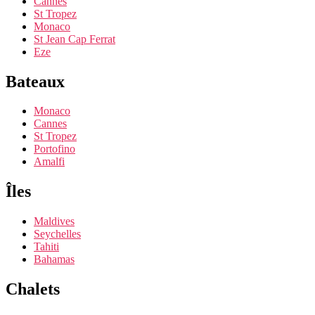
Cannes
St Tropez
Monaco
St Jean Cap Ferrat
Eze
Bateaux
Monaco
Cannes
St Tropez
Portofino
Amalfi
Îles
Maldives
Seychelles
Tahiti
Bahamas
Chalets