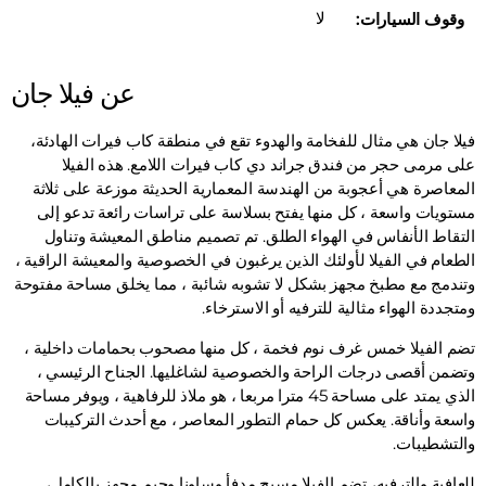
لا
وقوف السيارات:
عن فيلا جان
فيلا جان هي مثال للفخامة والهدوء تقع في منطقة كاب فيرات الهادئة،
على مرمى حجر من فندق جراند دي كاب فيرات اللامع. هذه الفيلا
المعاصرة هي أعجوبة من الهندسة المعمارية الحديثة موزعة على ثلاثة
مستويات واسعة ، كل منها يفتح بسلاسة على تراسات رائعة تدعو إلى
التقاط الأنفاس في الهواء الطلق. تم تصميم مناطق المعيشة وتناول
الطعام في الفيلا لأولئك الذين يرغبون في الخصوصية والمعيشة الراقية ،
وتندمج مع مطبخ مجهز بشكل لا تشوبه شائبة ، مما يخلق مساحة مفتوحة
ومتجددة الهواء مثالية للترفيه أو الاسترخاء.
تضم الفيلا خمس غرف نوم فخمة ، كل منها مصحوب بحمامات داخلية ،
وتضمن أقصى درجات الراحة والخصوصية لشاغليها. الجناح الرئيسي ،
الذي يمتد على مساحة 45 مترا مربعا ، هو ملاذ للرفاهية ، ويوفر مساحة
واسعة وأناقة. يعكس كل حمام التطور المعاصر ، مع أحدث التركيبات
والتشطيبات.
للعافية والترفيه، تضم الفيلا مسبح مدفأ وساونا وجيم مجهز بالكامل،