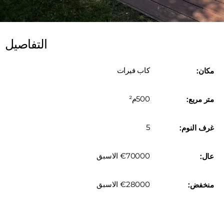
التفاصيل
كاب فيرات
مكان:
500م²
متر مربع:
5
غرف النوم:
€70000 الاسبق
عال:
€28000 الاسبق
منخفض: