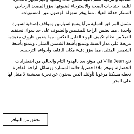
لتلبية احتياجات الصحة والاسترخاء لضيوفها. يعزز المصعد الزجاجي
المبتكر حداثة الفيلا ، مما يوفر سهولة الوصول عبر المستويات.
تشمل المرافق العملية مرآبا يتسع لسيارتين ومواقف إضافية لسيارة
واحدة ، مما يضمن الراحة للمقيمين والضيوف على حد سواء. تستفيد
الفيلا من نظام تكييف الهواء القابل للعكس، مما يضمن ظروف معيشية
مريحة على مدار السنة. ويتمتع بأشعة الشمس المثلى، ويتمتع بأشعة
الشمس المثلى، مما يعزز دفء مكان الإقامة وأجواءه الترحيبية.
تقع Villa Jean في موقع يعد بالهدوء التام والخالي من اضطرابات
الحضارة، وتوفر ملاذا حصريا. حالته الممتازة ووسائل الراحة الفاخرة
تجعله مسكنا مرغوبا لأولئك الذين يبحثون عن تجربة معيشية لا مثيل لها
على البحر.
تحقق من التوافر