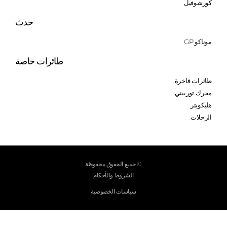
كورشوفيل
حدث
موناكو GP
طائرات خاصة
طائرات فاخرة
محرك توربيني
هليكوبتر
الرحلات
© جميع الحقوق محفوظة
الشروط والأحكام
سياسات الخصوصية