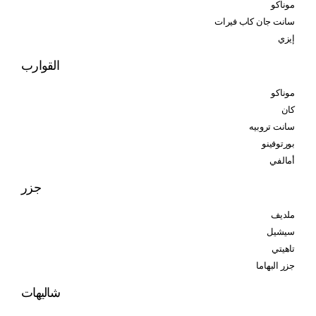
موناكو
سانت جان كاب فيرات
إيزي
القوارب
موناكو
كان
سانت تروبيه
بورتوفينو
أمالفي
جزر
ملديف
سيشيل
تاهيتي
جزر البهاما
شاليهات