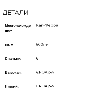
ДЕТАЛИ
Кап-Ферра
Местонахожде
ние:
600m²
кв. м:
6
Спальни:
€POA pw
Высокая:
€POA pw
Низкий: