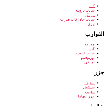
كان
سانت تروبيه
موناكو
سانت جان كاب فيرات
إيزي
القوارب
موناكو
كان
سانت تروبيه
بورتوفينو
أمالفي
جزر
ملديف
سيشيل
تاهيتي
جزر البهاما