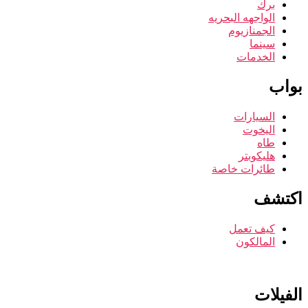
برك
الواجهه البحريه
الجمنازيوم
سينما
الخدمات
بواب
السيارات
اليخوت
طاه
هليكوبتر
طائرات خاصة
اكتشف
كيف تعمل
المالكون
الفيلات