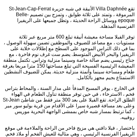
تقع Villa Daphnée الأنيقة في شبه جزيرة St-Jean-Cap-Ferrat
المرموقة ، وتمتد على ثلاثة طوابق ، وتمزج بين تصميم Belle-
epoque ووسائل الراحة الحديثة ، وتطل جميعها على الريفيرا
الفرنسية المذهلة.
توفر الفيلا مساحة معيشة أنيقة تبلغ 600 متر مربع عبر ثلاثة
مستويات ، مع مصاعد للضيوف والموظفين تضمن سهولة الوصول ،
بما في ذلك التراس الموجود على السطح مع إطلالات خلابة على
الريفيرا والبحر الأبيض المتوسط. يضم ست غرف نوم فاخرة ، مع
جناح رئيسي يضم صالة خاصة وسينما منزلية وتراس. تكتمل منطقة
المعيشة الرئيسية الفسيحة التي تبلغ مساحتها 150 مترا مربعا بغرفة
طعام ومساحة سينما وأتمتة منزلية حديثة. يمكن للضيوف النشطين
الاستمتاع بجيم مجهز بالكامل.
في الخارج ، يوفر المسبح المدفأ على مدار السنة ، والمحاط بتراس
فخم ، الاسترخاء ، في حين توفر منطقة تناول الطعام في الهواء
الطلق الراحة. تقع الفيلا على بعد 300 متر فقط من شاطئ St-Jean
وعلى بعد مسافة قصيرة سيرا على الأقدام من قرية بوليو سور مير
، كما ترتبط بمسار شبه خاص بممشى الواجهة البحرية موريس
روفييه.
باختصار ، فيلا دافني هي مزيج فاخر من الراحة والملاءمة في موقع
الريفيرا الفرنسية الرئيسي ، وهي مثالية للعيش الفخم أو ملاذ فخم.