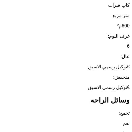
كاب فيرات
متر مربع:
600م²
غرف النوم:
6
عال:
€توكيل رسمي الاسبق
منخفض:
€توكيل رسمي الاسبق
وسائل الراحه
تجمع:
نعم