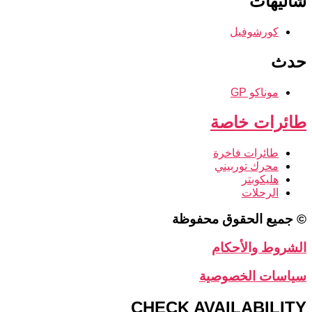
شاليهات
كورشوفيل
حدث
موناكو GP
طائرات خاصة
طائرات فاخرة
محرك توربيني
هليكوبتر
الرحلات
© جميع الحقوق محفوظة
الشروط والأحكام
سياسات الخصوصية
CHECK AVAILABILITY