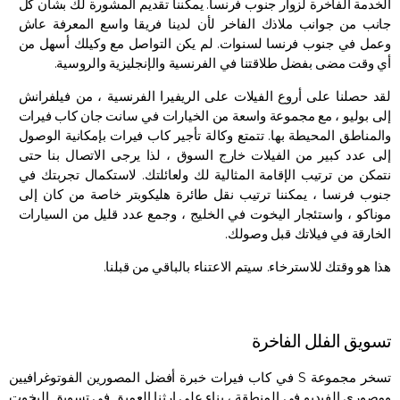
الخدمة الفاخرة لزوار جنوب فرنسا. يمكننا تقديم المشورة لك بشأن كل
جانب من جوانب ملاذك الفاخر لأن لدينا فريقا واسع المعرفة عاش
وعمل في جنوب فرنسا لسنوات. لم يكن التواصل مع وكيلك أسهل من
أي وقت مضى بفضل طلاقتنا في الفرنسية والإنجليزية والروسية.
لقد حصلنا على أروع الفيلات على الريفيرا الفرنسية ، من فيلفرانش
إلى بوليو ، مع مجموعة واسعة من الخيارات في سانت جان كاب فيرات
والمناطق المحيطة بها. تتمتع وكالة تأجير كاب فيرات بإمكانية الوصول
إلى عدد كبير من الفيلات خارج السوق ، لذا يرجى الاتصال بنا حتى
نتمكن من ترتيب الإقامة المثالية لك ولعائلتك. لاستكمال تجربتك في
جنوب فرنسا ، يمكننا ترتيب نقل طائرة هليكوبتر خاصة من كان إلى
موناكو ، واستئجار اليخوت في الخليج ، وجمع عدد قليل من السيارات
الخارقة في فيلاتك قبل وصولك.
هذا هو وقتك للاسترخاء. سيتم الاعتناء بالباقي من قبلنا.
تسويق الفلل الفاخرة
تسخر مجموعة S في كاب فيرات خبرة أفضل المصورين الفوتوغرافيين
ومصوري الفيديو في المنطقة ، بناء على إرثنا العميق في تسويق اليخوت