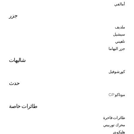
أمالفي
جزر
ملديف
سيشيل
تاهيتي
جزر البهاما
شاليهات
كورشوفيل
حدث
موناكو GP
طائرات خاصة
طائرات فاخرة
محرك توربيني
هليكوبتر