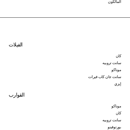
المالكون
الفيلات
كان
سانت تروبيه
موناكو
سانت جان كاب فيرات
إيزي
القوارب
موناكو
كان
سانت تروبيه
بورتوفينو