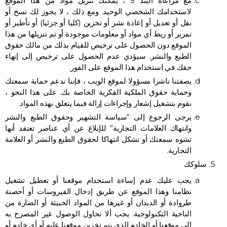
مع مراعاة البند 5 ، يمكنك تنزيل مواد من هذا الموقع
لاستخدامك الشخصي الوحيد. ومع ذلك ، لا يجوز لك نسخ أو
نقل أو تعديل أو إعادة نشر أو تخزين (كليا أو جزئيا) أو تأطير أو
تمرير أو ربط أي مواد أو معلومات موجودة أو تم تنزيلها من هذا
الموقع دون الحصول على ترخيص للقيام بذلك من مالك حقوق
الطبع والنشر. سيؤدي عدم الحصول على ترخيص إلى إنهاء
حقك في استخدام هذا الموقع على الفور.
بصفتنا ناشرا مسؤولا لموقع الويب ، فإننا ندعم حماية سمعتك
وحماية حقوق الملكية الفكرية الخاصة بك. على هذا النحو ،
نقوم بتشغيل إشعار وإجراءات إزالة فيما يتعلق بهذه المواد.
يرجى الرجوع إلى “
سياسة التشهير وحقوق الطبع والنشر
وانتهاك العلامات
التجارية” للإبلاغ عن أي عناصر تعتقد أنها
تشوه سمعتك أو تشكل انتهاكا لحقوق الطبع والنشر أو العلامة
التجارية.
سلوكك
يجب عليك عدم إساءة استخدام موقعنا أو تعطيل تشغيل
نظامنا وهذا الموقع عن طريق إدخال الفيروسات أو أحصنة
طروادة أو الديدان أو غيرها من المواد الخبيثة أو الضارة من
الناحية التكنولوجية. يجب ألا تحاول الوصول غير المصرح به
إلى موقعنا أو الخادم الذي يتم تخزين موقعنا عليه أو أي خادم أو