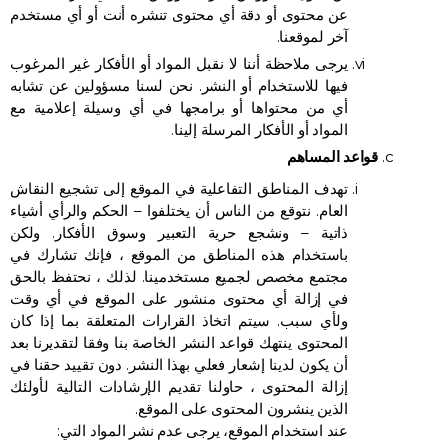
عن محتوى أو دقة أي محتوى تنشره أنت أو أي مستخدم
آخر لموقعنا.
يرجى ملاحظة أننا لا نقبل المواد أو الأفكار غير المرغوب
فيها للاستخدام أو النشر. نحن لسنا مسؤولين عن تشابه
أي من محتواها أو برامجها في أي وسيلة إعلامية مع
المواد أو الأفكار المرسلة إلينا.
قواعد المساهم
تهدف المناطق التفاعلية في الموقع إلى تشجيع النقاش
العام. نتوقع من الناس أن يختلفوا – الحكم والرأي أشياء
ذاتية – ونشجع حرية التعبير وسوق الأفكار. ولكن
باستخدام هذه المناطق من الموقع ، فإنك تشارك في
مجتمع مخصص لجميع مستخدمينا. لذلك ، نحتفظ بالحق
في إزالة أي محتوى منشور على الموقع في أي وقت
ولأي سبب. سيتم اتخاذ القرارات المتعلقة بما إذا كان
المحتوى ينتهك قواعد النشر الخاصة بنا وفقا لتقديرنا بعد
أن يكون لدينا إشعار فعلي بهذا النشر. دون تقييد حقنا في
إزالة المحتوى ، حاولنا تقديم الإرشادات التالية لأولئك
الذين ينشرون المحتوى على الموقع.
عند استخدام الموقع، يرجى عدم نشر المواد التي: