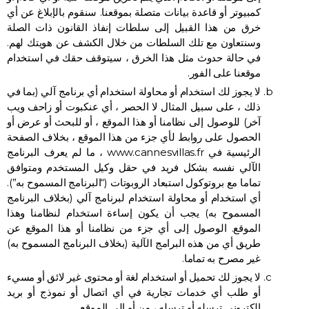
كمبيوتر أو قاعدة بيانات متصلة بموقعنا. سنقوم بالإبلاغ عن أي
خرق من هذا القبيل إلى سلطات إنفاذ القانون ذات الصلة
وسنتعاون مع تلك السلطات من خلال الكشف عن هويتك لهم.
في حالة حدوث مثل هذا الخرق ، سيتوقف حقك في استخدام
موقعنا على الفور.
لا يجوز لك استخدام أو محاولة استخدام أي برنامج آلي (بما في
ذلك ، على سبيل المثال لا الحصر ، أي عنكبوت أو زاحف ويب
آخر) للوصول إلى نظامنا أو هذا الموقع ، أو للبحث أو عرض أو
الحصول على روابط لأي جزء من هذا الموقع ، بخلاف الصفحة
الرئيسية في www.cannesvillas.fr ، ما لم يعرف البرنامج
الآلي نفسه بشكل فريد في حقل وكيل المستخدم ومتوافق
تماما مع بروتوكول استبعاد الروبوتات (“البرنامج المسموح به”).
أي استخدام أو محاولة استخدام لبرنامج آلي (بخلاف البرنامج
المسموح به) يجب أن يكون إساءة استخدام لنظامنا وهذا
الموقع. الوصول إلى أي جزء من نظامنا أو هذا الموقع عن
طريق أي من هذه البرامج الآلية (بخلاف البرنامج المسموح به)
غير مصرح به تماما.
لا يجوز لك تحميل أو استخدام لغة أو محتوى غير لائق أو مسيء
أو طلب أي خدمات تجارية في أي اتصال أو نموذج أو بريد
إلكتروني ترسله أو ترسله ، من أو إلى الموقع.