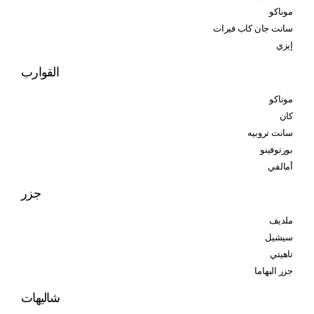
موناكو
سانت جان كاب فيرات
إيزي
القوارب
موناكو
كان
سانت تروبيه
بورتوفينو
أمالفي
جزر
ملديف
سيشيل
تاهيتي
جزر البهاما
شاليهات